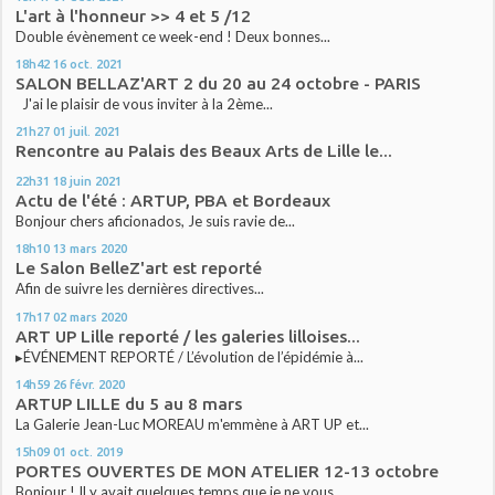
L'art à l'honneur >> 4 et 5 /12
Double évènement ce week-end ! Deux bonnes...
18h42
16
oct. 2021
SALON BELLAZ'ART 2 du 20 au 24 octobre - PARIS
J'ai le plaisir de vous inviter à la 2ème...
21h27
01
juil. 2021
Rencontre au Palais des Beaux Arts de Lille le...
22h31
18
juin 2021
Actu de l'été : ARTUP, PBA et Bordeaux
Bonjour chers aficionados, Je suis ravie de...
18h10
13
mars 2020
Le Salon BelleZ'art est reporté
Afin de suivre les dernières directives...
17h17
02
mars 2020
ART UP Lille reporté / les galeries lilloises...
▸ÉVÉNEMENT REPORTÉ / L’évolution de l’épidémie à...
14h59
26
févr. 2020
ARTUP LILLE du 5 au 8 mars
La Galerie Jean-Luc MOREAU m'emmène à ART UP et...
15h09
01
oct. 2019
PORTES OUVERTES DE MON ATELIER 12-13 octobre
Bonjour ! Il y avait quelques temps que je ne vous...