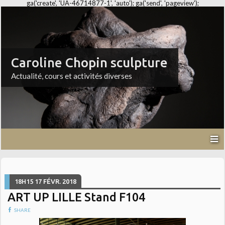
ga('create', 'UA-46714877-1', 'auto'); ga('send', 'pageview');
Caroline Chopin sculpture
Actualité, cours et activités diverses
18H15
17
FÉVR. 2018
ART UP LILLE Stand F104
SHARE