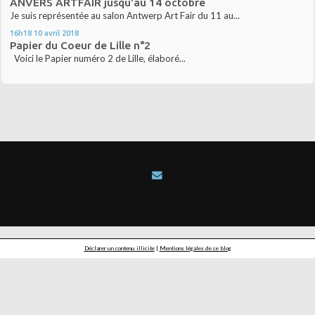
ANVERS ARTFAIR jusqu'au 14 octobre
Je suis représentée au salon Antwerp Art Fair du 11 au...
16h18
10
avril 2018
Papier du Coeur de Lille n°2
Voici le Papier numéro 2 de Lille, élaboré...
Déclarer un contenu illicite
|
Mentions légales de ce blog