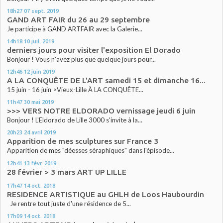
18h27
07
sept. 2019
GAND ART FAIR du 26 au 29 septembre
Je participe à GAND ARTFAIR avec la Galerie...
14h18
10
juil. 2019
derniers jours pour visiter l'exposition El Dorado
Bonjour ! Vous n'avez plus que quelque jours pour...
12h46
12
juin 2019
A LA CONQUÊTE DE L'ART samedi 15 et dimanche 16...
15 juin - 16 juin >Vieux-Lille À LA CONQUÊTE...
11h47
30
mai 2019
>>> VERS NOTRE ELDORADO vernissage jeudi 6 juin
Bonjour ! L'Eldorado de Lille 3000 s'invite à la...
20h23
24
avril 2019
Apparition de mes sculptures sur France 3
Apparition de mes "déesses séraphiques" dans l'épisode...
12h41
13
févr. 2019
28 février > 3 mars ART UP LILLE
17h47
14
oct. 2018
RESIDENCE ARTISTIQUE au GHLH de Loos Haubourdin
Je rentre tout juste d'une résidence de 5...
17h09
14
oct. 2018