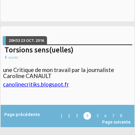
20H53
23
OCT. 2016
Torsions sens(uelles)
SHARE
une Critique de mon travail par la journaliste
Caroline CANAULT
canolinecritiks.blogspot.fr
Page précédente
1
2
3
4
5
6
7
8
Page suivante