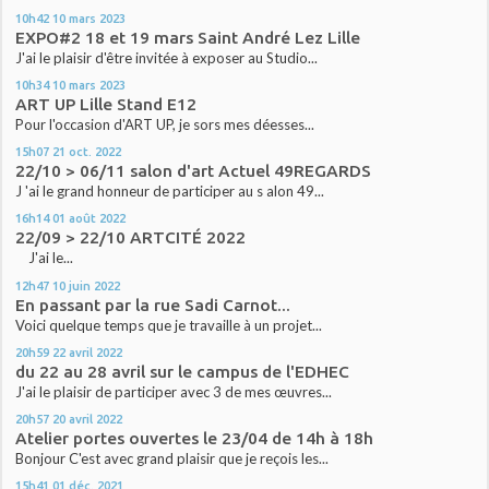
10h42
10
mars 2023
EXPO#2 18 et 19 mars Saint André Lez Lille
J'ai le plaisir d'être invitée à exposer au Studio...
10h34
10
mars 2023
ART UP Lille Stand E12
Pour l'occasion d'ART UP, je sors mes déesses...
15h07
21
oct. 2022
22/10 > 06/11 salon d'art Actuel 49REGARDS
J 'ai le grand honneur de participer au s alon 49...
16h14
01
août 2022
22/09 > 22/10 ARTCITÉ 2022
J'ai le...
12h47
10
juin 2022
En passant par la rue Sadi Carnot...
Voici quelque temps que je travaille à un projet...
20h59
22
avril 2022
du 22 au 28 avril sur le campus de l'EDHEC
J'ai le plaisir de participer avec 3 de mes œuvres...
20h57
20
avril 2022
Atelier portes ouvertes le 23/04 de 14h à 18h
Bonjour C'est avec grand plaisir que je reçois les...
15h41
01
déc. 2021