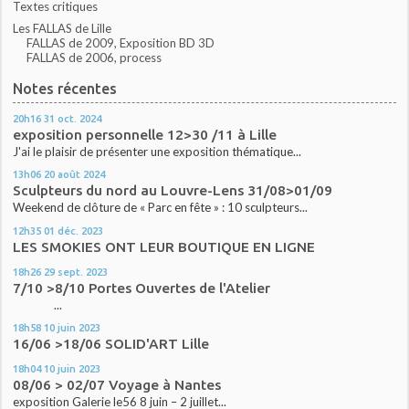
Textes critiques
Les FALLAS de Lille
FALLAS de 2009, Exposition BD 3D
FALLAS de 2006, process
Notes récentes
20h16
31
oct. 2024
exposition personnelle 12>30 /11 à Lille
J'ai le plaisir de présenter une exposition thématique...
13h06
20
août 2024
Sculpteurs du nord au Louvre-Lens 31/08>01/09
Weekend de clôture de « Parc en fête » : 10 sculpteurs...
12h35
01
déc. 2023
LES SMOKIES ONT LEUR BOUTIQUE EN LIGNE
18h26
29
sept. 2023
7/10 >8/10 Portes Ouvertes de l'Atelier
...
18h58
10
juin 2023
16/06 >18/06 SOLID'ART Lille
18h04
10
juin 2023
08/06 > 02/07 Voyage à Nantes
exposition Galerie le56 8 juin – 2 juillet...