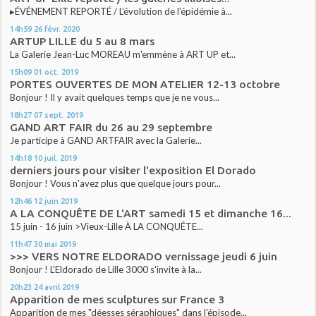
▸ÉVÉNEMENT REPORTÉ / L’évolution de l’épidémie à...
14h59
26
févr. 2020
ARTUP LILLE du 5 au 8 mars
La Galerie Jean-Luc MOREAU m'emmène à ART UP et...
15h09
01
oct. 2019
PORTES OUVERTES DE MON ATELIER 12-13 octobre
Bonjour ! Il y avait quelques temps que je ne vous...
18h27
07
sept. 2019
GAND ART FAIR du 26 au 29 septembre
Je participe à GAND ARTFAIR avec la Galerie...
14h18
10
juil. 2019
derniers jours pour visiter l'exposition El Dorado
Bonjour ! Vous n'avez plus que quelque jours pour...
12h46
12
juin 2019
A LA CONQUÊTE DE L'ART samedi 15 et dimanche 16...
15 juin - 16 juin >Vieux-Lille À LA CONQUÊTE...
11h47
30
mai 2019
>>> VERS NOTRE ELDORADO vernissage jeudi 6 juin
Bonjour ! L'Eldorado de Lille 3000 s'invite à la...
20h23
24
avril 2019
Apparition de mes sculptures sur France 3
Apparition de mes "déesses séraphiques" dans l'épisode...