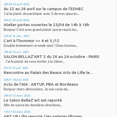
20h59
22
avril 2022
du 22 au 28 avril sur le campus de l'EDHEC
J'ai le plaisir de participer avec 3 de mes œuvres...
20h57
20
avril 2022
Atelier portes ouvertes le 23/04 de 14h à 18h
Bonjour C'est avec grand plaisir que je reçois les...
15h41
01
déc. 2021
L'art à l'honneur >> 4 et 5 /12
Double évènement ce week-end ! Deux bonnes...
18h42
16
oct. 2021
SALON BELLAZ'ART 2 du 20 au 24 octobre - PARIS
J'ai le plaisir de vous inviter à la 2ème...
21h27
01
juil. 2021
Rencontre au Palais des Beaux Arts de Lille le...
22h31
18
juin 2021
Actu de l'été : ARTUP, PBA et Bordeaux
Bonjour chers aficionados, Je suis ravie de...
18h10
13
mars 2020
Le Salon BelleZ'art est reporté
Afin de suivre les dernières directives...
17h17
02
mars 2020
ART UP Lille reporté / les galeries lilloises...