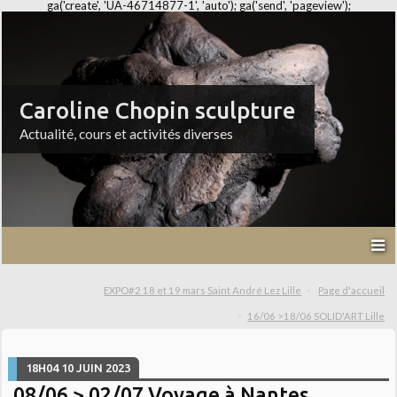
ga('create', 'UA-46714877-1', 'auto'); ga('send', 'pageview');
Caroline Chopin sculpture
Actualité, cours et activités diverses
EXPO#2 18 et 19 mars Saint André Lez Lille
Page d'accueil
16/06 >18/06 SOLID'ART Lille
18H04
10
JUIN 2023
08/06 > 02/07 Voyage à Nantes