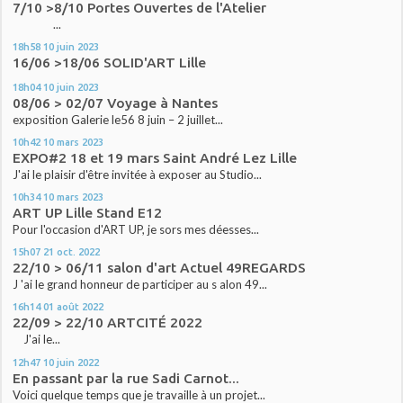
7/10 >8/10 Portes Ouvertes de l'Atelier
...
18h58
10
juin 2023
16/06 >18/06 SOLID'ART Lille
18h04
10
juin 2023
08/06 > 02/07 Voyage à Nantes
exposition Galerie le56 8 juin – 2 juillet...
10h42
10
mars 2023
EXPO#2 18 et 19 mars Saint André Lez Lille
J'ai le plaisir d'être invitée à exposer au Studio...
10h34
10
mars 2023
ART UP Lille Stand E12
Pour l'occasion d'ART UP, je sors mes déesses...
15h07
21
oct. 2022
22/10 > 06/11 salon d'art Actuel 49REGARDS
J 'ai le grand honneur de participer au s alon 49...
16h14
01
août 2022
22/09 > 22/10 ARTCITÉ 2022
J'ai le...
12h47
10
juin 2022
En passant par la rue Sadi Carnot...
Voici quelque temps que je travaille à un projet...