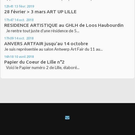
12h41
13
févr. 2019
28 février > 3 mars ART UP LILLE
17h47
14
oct. 2018
RESIDENCE ARTISTIQUE au GHLH de Loos Haubourdin
Je rentre tout juste d'une résidence de 5...
17h09
14
oct. 2018
ANVERS ARTFAIR jusqu'au 14 octobre
Je suis représentée au salon Antwerp Art Fair du 11 au...
16h18
10
avril 2018
Papier du Coeur de Lille n°2
Voici le Papier numéro 2 de Lille, élaboré...