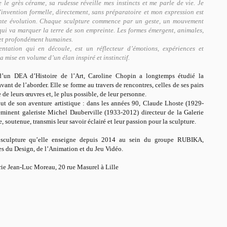
e le grès cérame, sa rudesse réveille mes instincts et me parle de vie. Je
l’invention formelle, directement, sans préparatoire et mon expression est
nte évolution.
Chaque sculpture commence par un geste, un mouvement
 qui va marquer la terre de son empreinte. Les formes émergent, animales,
 et profondément humaines.
entation qui en découle, est un réflecteur d’émotions, expériences et
la mise en volume d’un élan inspiré et instinctif.
 d’un DEA d’Histoire de l’Art, Caroline Chopin a longtemps étudié la
vant de l’aborder. Elle se forme au travers de rencontres, celles de ses pairs
 de leurs œuvres et, le plus possible, de leur personne.
ut de son aventure artistique : dans les années 90, Claude Lhoste (1929-
éminent galeriste Michel Dauberville (1933-2012) directeur de la Galerie
 soutenue, transmis leur savoir éclairé et leur passion pour la sculpture.
 sculpture qu’elle enseigne depuis 2014 au sein du groupe RUBIKA,
ies du Design, de l’Animation et du Jeu Vidéo.
erie Jean-Luc Moreau, 20 rue Masurel à Lille