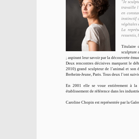
"Je sculpt
travaille 
en consta
instinctif
végétales
La représ
ressentis, 
Titulaire
sculpture a
; aspirant leur savoir par la découverte émue
Deux rencontres décisives marquent le déb
2010) grand sculpteur de l’animal et son 
Berheim-Jeune, Paris. Tous deux l’ont suivie,
En 2001 elle se voue entièrement à la
établissement de référence dans les industr
Caroline Chopin est représentée par la Gal