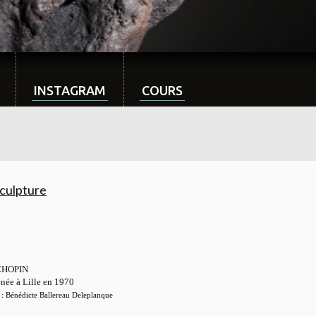
INSTAGRAM
COURS
culpture
 CHOPIN
 née à Lille en 1970
 :
Bénédicte Ballereau Deleplanque