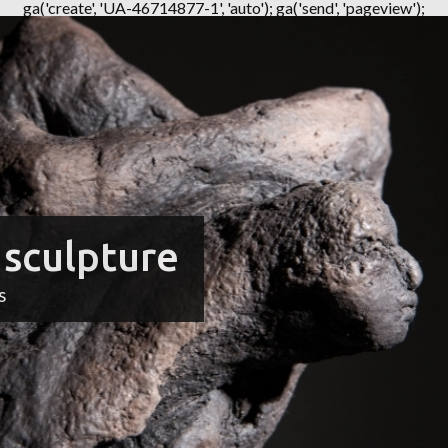
ga('create', 'UA-46714877-1', 'auto'); ga('send', 'pageview');
 sculpture
s