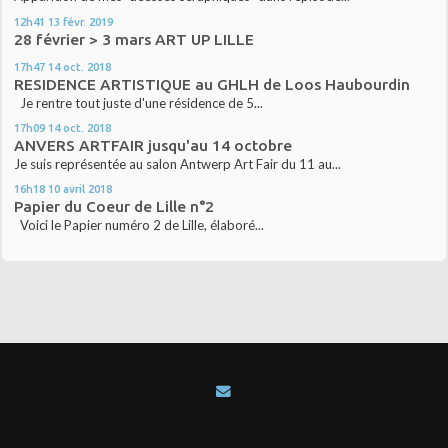
12h41
13
févr. 2019
28 février > 3 mars ART UP LILLE
17h47
14
oct. 2018
RESIDENCE ARTISTIQUE au GHLH de Loos Haubourdin
Je rentre tout juste d'une résidence de 5...
17h09
14
oct. 2018
ANVERS ARTFAIR jusqu'au 14 octobre
Je suis représentée au salon Antwerp Art Fair du 11 au...
16h18
10
avril 2018
Papier du Coeur de Lille n°2
Voici le Papier numéro 2 de Lille, élaboré...