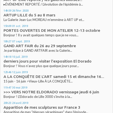
▸ÉVÉNEMENT REPORTÉ / L’évolution de l’épidémie à...
14h59
26
févr. 2020
ARTUP LILLE du 5 au 8 mars
La Galerie Jean-Luc MOREAU m'emmène à ART UP et...
15h09
01
oct. 2019
PORTES OUVERTES DE MON ATELIER 12-13 octobre
Bonjour ! Il y avait quelques temps que je ne vous...
18h27
07
sept. 2019
GAND ART FAIR du 26 au 29 septembre
Je participe à GAND ARTFAIR avec la Galerie...
14h18
10
juil. 2019
derniers jours pour visiter l'exposition El Dorado
Bonjour ! Vous n'avez plus que quelque jours pour...
12h46
12
juin 2019
A LA CONQUÊTE DE L'ART samedi 15 et dimanche 16...
15 juin - 16 juin >Vieux-Lille À LA CONQUÊTE...
11h47
30
mai 2019
>>> VERS NOTRE ELDORADO vernissage jeudi 6 juin
Bonjour ! L'Eldorado de Lille 3000 s'invite à la...
20h23
24
avril 2019
Apparition de mes sculptures sur France 3
Apparition de mes "déesses séraphiques" dans l'épisode...