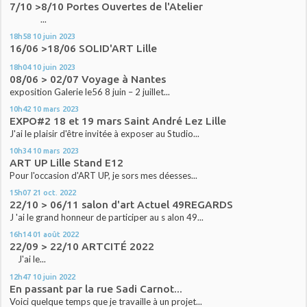
7/10 >8/10 Portes Ouvertes de l'Atelier
...
18h58
10
juin 2023
16/06 >18/06 SOLID'ART Lille
18h04
10
juin 2023
08/06 > 02/07 Voyage à Nantes
exposition Galerie le56 8 juin – 2 juillet...
10h42
10
mars 2023
EXPO#2 18 et 19 mars Saint André Lez Lille
J'ai le plaisir d'être invitée à exposer au Studio...
10h34
10
mars 2023
ART UP Lille Stand E12
Pour l'occasion d'ART UP, je sors mes déesses...
15h07
21
oct. 2022
22/10 > 06/11 salon d'art Actuel 49REGARDS
J 'ai le grand honneur de participer au s alon 49...
16h14
01
août 2022
22/09 > 22/10 ARTCITÉ 2022
J'ai le...
12h47
10
juin 2022
En passant par la rue Sadi Carnot...
Voici quelque temps que je travaille à un projet...