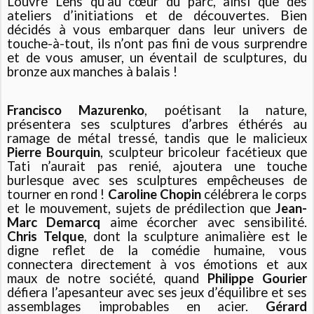
Louvre Lens qu’au cœur du parc, ainsi que des
ateliers d’initiations et de découvertes. Bien
décidés à vous embarquer dans leur univers de
touche-à-tout, ils n’ont pas fini de vous surprendre
et de vous amuser, un éventail de sculptures, du
bronze aux manches à balais !
Francisco Mazurenko
, poétisant la nature,
présentera ses sculptures d’arbres éthérés au
ramage de métal tressé, tandis que le malicieux
Pierre Bourquin
, sculpteur bricoleur facétieux que
Tati n’aurait pas renié, ajoutera une touche
burlesque avec ses sculptures empêcheuses de
tourner en rond !
Caroline Chopin
célébrera le corps
et le mouvement, sujets de prédilection que
Jean-
Marc Demarcq
aime écorcher avec sensibilité.
Chris Telque
, dont la sculpture animalière est le
digne reflet de la comédie humaine, vous
connectera directement à vos émotions et aux
maux de notre société, quand
Philippe Gourier
défiera l’apesanteur avec ses jeux d’équilibre et ses
assemblages improbables en acier.
Gérard