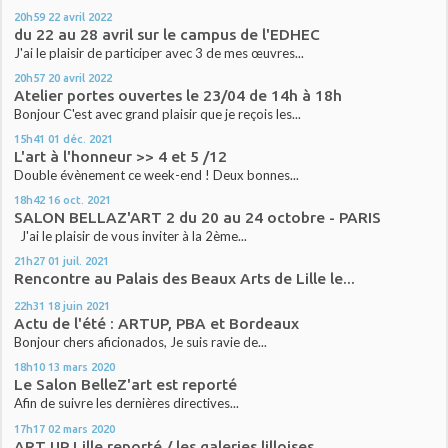
20h59
22
avril 2022
du 22 au 28 avril sur le campus de l'EDHEC
J'ai le plaisir de participer avec 3 de mes œuvres...
20h57
20
avril 2022
Atelier portes ouvertes le 23/04 de 14h à 18h
Bonjour C'est avec grand plaisir que je reçois les...
15h41
01
déc. 2021
L'art à l'honneur >> 4 et 5 /12
Double évènement ce week-end ! Deux bonnes...
18h42
16
oct. 2021
SALON BELLAZ'ART 2 du 20 au 24 octobre - PARIS
J'ai le plaisir de vous inviter à la 2ème...
21h27
01
juil. 2021
Rencontre au Palais des Beaux Arts de Lille le...
22h31
18
juin 2021
Actu de l'été : ARTUP, PBA et Bordeaux
Bonjour chers aficionados, Je suis ravie de...
18h10
13
mars 2020
Le Salon BelleZ'art est reporté
Afin de suivre les dernières directives...
17h17
02
mars 2020
ART UP Lille reporté / les galeries lilloises...