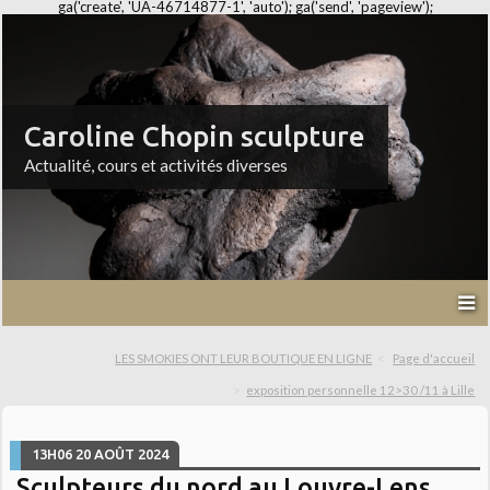
ga('create', 'UA-46714877-1', 'auto'); ga('send', 'pageview');
Caroline Chopin sculpture
Actualité, cours et activités diverses
LES SMOKIES ONT LEUR BOUTIQUE EN LIGNE
Page d'accueil
exposition personnelle 12>30 /11 à Lille
13H06
20
AOÛT 2024
Sculpteurs du nord au Louvre-Lens