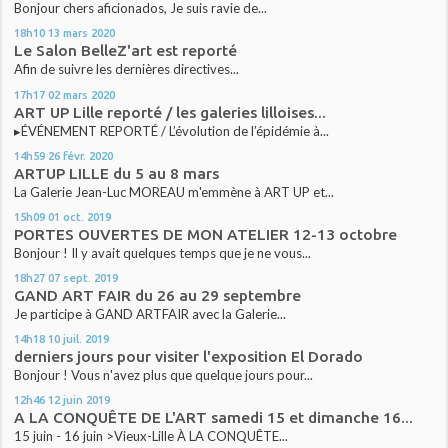
Bonjour chers aficionados, Je suis ravie de...
18h10
13
mars 2020
Le Salon BelleZ'art est reporté
Afin de suivre les dernières directives...
17h17
02
mars 2020
ART UP Lille reporté / les galeries lilloises...
▸ÉVÉNEMENT REPORTÉ / L’évolution de l’épidémie à...
14h59
26
févr. 2020
ARTUP LILLE du 5 au 8 mars
La Galerie Jean-Luc MOREAU m'emmène à ART UP et...
15h09
01
oct. 2019
PORTES OUVERTES DE MON ATELIER 12-13 octobre
Bonjour ! Il y avait quelques temps que je ne vous...
18h27
07
sept. 2019
GAND ART FAIR du 26 au 29 septembre
Je participe à GAND ARTFAIR avec la Galerie...
14h18
10
juil. 2019
derniers jours pour visiter l'exposition El Dorado
Bonjour ! Vous n'avez plus que quelque jours pour...
12h46
12
juin 2019
A LA CONQUÊTE DE L'ART samedi 15 et dimanche 16...
15 juin - 16 juin >Vieux-Lille À LA CONQUÊTE...