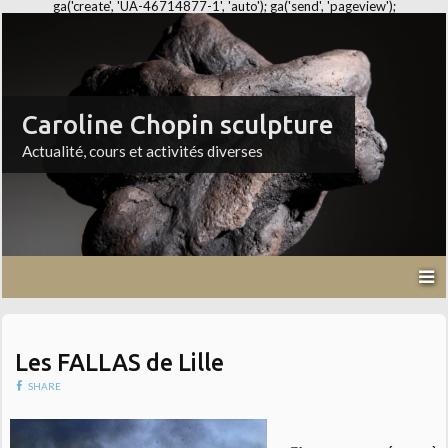
ga('create', 'UA-46714877-1', 'auto'); ga('send', 'pageview');
Caroline Chopin sculpture
Actualité, cours et activités diverses
Les FALLAS de Lille
SHARE