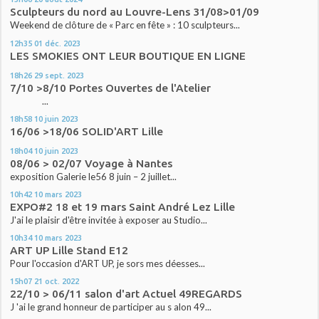
Sculpteurs du nord au Louvre-Lens 31/08>01/09
Weekend de clôture de « Parc en fête » : 10 sculpteurs...
12h35
01
déc. 2023
LES SMOKIES ONT LEUR BOUTIQUE EN LIGNE
18h26
29
sept. 2023
7/10 >8/10 Portes Ouvertes de l'Atelier
...
18h58
10
juin 2023
16/06 >18/06 SOLID'ART Lille
18h04
10
juin 2023
08/06 > 02/07 Voyage à Nantes
exposition Galerie le56 8 juin – 2 juillet...
10h42
10
mars 2023
EXPO#2 18 et 19 mars Saint André Lez Lille
J'ai le plaisir d'être invitée à exposer au Studio...
10h34
10
mars 2023
ART UP Lille Stand E12
Pour l'occasion d'ART UP, je sors mes déesses...
15h07
21
oct. 2022
22/10 > 06/11 salon d'art Actuel 49REGARDS
J 'ai le grand honneur de participer au s alon 49...