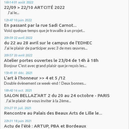
16h14
01
août 2022
22/09 > 22/10 ARTCITÉ 2022
J'ai le...
12h47
10
juin 2022
En passant par la rue Sadi Carnot...
Voici quelque temps que je travaille à un projet...
20h59
22
avril 2022
du 22 au 28 avril sur le campus de l'EDHEC
J'ai le plaisir de participer avec 3 de mes œuvres...
20h57
20
avril 2022
Atelier portes ouvertes le 23/04 de 14h à 18h
Bonjour C'est avec grand plaisir que je reçois les...
15h41
01
déc. 2021
L'art à l'honneur >> 4 et 5 /12
Double évènement ce week-end ! Deux bonnes...
18h42
16
oct. 2021
SALON BELLAZ'ART 2 du 20 au 24 octobre - PARIS
J'ai le plaisir de vous inviter à la 2ème...
21h27
01
juil. 2021
Rencontre au Palais des Beaux Arts de Lille le...
22h31
18
juin 2021
Actu de l'été : ARTUP, PBA et Bordeaux