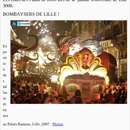
3000.
BOMBAYSERS DE LILLE !
Ex
po
sit
io
n
de
s
fal
las
in
di
en
nes
au Palais Rameau, Lille, 2007 :
Photos