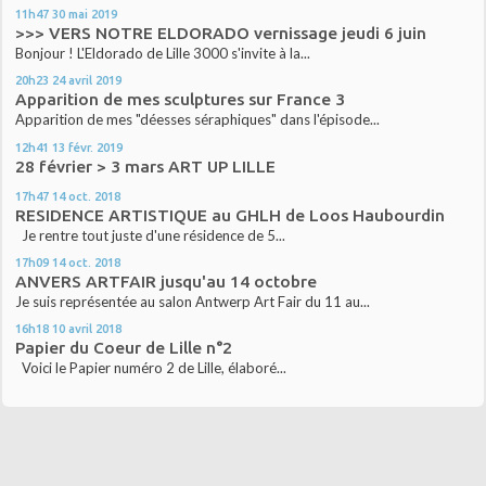
11h47
30
mai 2019
>>> VERS NOTRE ELDORADO vernissage jeudi 6 juin
Bonjour ! L'Eldorado de Lille 3000 s'invite à la...
20h23
24
avril 2019
Apparition de mes sculptures sur France 3
Apparition de mes "déesses séraphiques" dans l'épisode...
12h41
13
févr. 2019
28 février > 3 mars ART UP LILLE
17h47
14
oct. 2018
RESIDENCE ARTISTIQUE au GHLH de Loos Haubourdin
Je rentre tout juste d'une résidence de 5...
17h09
14
oct. 2018
ANVERS ARTFAIR jusqu'au 14 octobre
Je suis représentée au salon Antwerp Art Fair du 11 au...
16h18
10
avril 2018
Papier du Coeur de Lille n°2
Voici le Papier numéro 2 de Lille, élaboré...