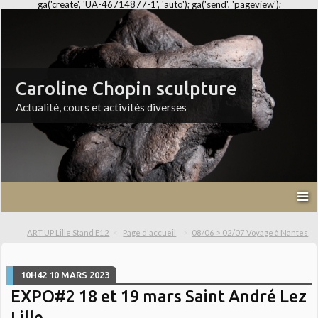
ga('create', 'UA-46714877-1', 'auto'); ga('send', 'pageview');
Caroline Chopin sculpture
Actualité, cours et activités diverses
ART UP Lille Stand E12
Page d'accueil
08/06 > 02/07 Voyage à Nantes
10H42
10
MARS 2023
EXPO#2 18 et 19 mars Saint André Lez
Lille