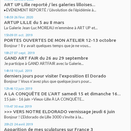
ART UP Lille reporté / les galeries lilloises...
▸ÉVÉNEMENT REPORTÉ / L’évolution de l’épidémie à...
14h59
26
févr. 2020
ARTUP LILLE du 5 au 8 mars
La Galerie Jean-Luc MOREAU m'emmène à ART UP et...
15h09
01
oct. 2019
PORTES OUVERTES DE MON ATELIER 12-13 octobre
Bonjour ! Il y avait quelques temps que je ne vous...
18h27
07
sept. 2019
GAND ART FAIR du 26 au 29 septembre
Je participe à GAND ARTFAIR avec la Galerie...
14h18
10
juil. 2019
derniers jours pour visiter l'exposition El Dorado
Bonjour ! Vous n'avez plus que quelque jours pour...
12h46
12
juin 2019
A LA CONQUÊTE DE L'ART samedi 15 et dimanche 16...
15 juin - 16 juin >Vieux-Lille À LA CONQUÊTE...
11h47
30
mai 2019
>>> VERS NOTRE ELDORADO vernissage jeudi 6 juin
Bonjour ! L'Eldorado de Lille 3000 s'invite à la...
20h23
24
avril 2019
Apparition de mes sculptures sur France 3