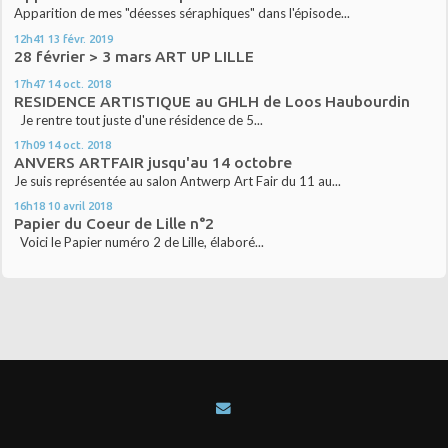
Apparition de mes "déesses séraphiques" dans l'épisode...
12h41
13
févr. 2019
28 février > 3 mars ART UP LILLE
17h47
14
oct. 2018
RESIDENCE ARTISTIQUE au GHLH de Loos Haubourdin
Je rentre tout juste d'une résidence de 5...
17h09
14
oct. 2018
ANVERS ARTFAIR jusqu'au 14 octobre
Je suis représentée au salon Antwerp Art Fair du 11 au...
16h18
10
avril 2018
Papier du Coeur de Lille n°2
Voici le Papier numéro 2 de Lille, élaboré...