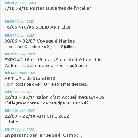
18h26
29
sept. 2023
7/10 >8/10 Portes Ouvertes de l'Atelier
...
18h58
10
juin 2023
16/06 >18/06 SOLID'ART Lille
18h04
10
juin 2023
08/06 > 02/07 Voyage à Nantes
exposition Galerie le56 8 juin – 2 juillet...
10h42
10
mars 2023
EXPO#2 18 et 19 mars Saint André Lez Lille
J'ai le plaisir d'être invitée à exposer au Studio...
10h34
10
mars 2023
ART UP Lille Stand E12
Pour l'occasion d'ART UP, je sors mes déesses...
15h07
21
oct. 2022
22/10 > 06/11 salon d'art Actuel 49REGARDS
J 'ai le grand honneur de participer au s alon 49...
16h14
01
août 2022
22/09 > 22/10 ARTCITÉ 2022
J'ai le...
12h47
10
juin 2022
En passant par la rue Sadi Carnot...