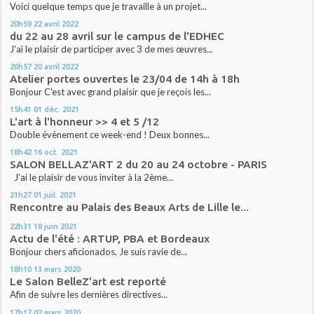
Voici quelque temps que je travaille à un projet...
20h59
22
avril 2022
du 22 au 28 avril sur le campus de l'EDHEC
J'ai le plaisir de participer avec 3 de mes œuvres...
20h57
20
avril 2022
Atelier portes ouvertes le 23/04 de 14h à 18h
Bonjour C'est avec grand plaisir que je reçois les...
15h41
01
déc. 2021
L'art à l'honneur >> 4 et 5 /12
Double évènement ce week-end ! Deux bonnes...
18h42
16
oct. 2021
SALON BELLAZ'ART 2 du 20 au 24 octobre - PARIS
J'ai le plaisir de vous inviter à la 2ème...
21h27
01
juil. 2021
Rencontre au Palais des Beaux Arts de Lille le...
22h31
18
juin 2021
Actu de l'été : ARTUP, PBA et Bordeaux
Bonjour chers aficionados, Je suis ravie de...
18h10
13
mars 2020
Le Salon BelleZ'art est reporté
Afin de suivre les dernières directives...
17h17
02
mars 2020