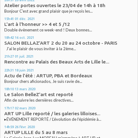
Atelier portes ouvertes le 23/04 de 14h à 18h
Bonjour C'est avec grand plaisir que je reçois les...
15h41
01
déc. 2021
L'art à l'honneur >> 4 et 5 /12
Double évènement ce week-end ! Deux bonnes...
18h42
16
oct. 2021
SALON BELLAZ'ART 2 du 20 au 24 octobre - PARIS
J'ai le plaisir de vous inviter à la 2ème...
21h27
01
juil. 2021
Rencontre au Palais des Beaux Arts de Lille le...
22h31
18
juin 2021
Actu de l'été : ARTUP, PBA et Bordeaux
Bonjour chers aficionados, Je suis ravie de...
18h10
13
mars 2020
Le Salon BelleZ'art est reporté
Afin de suivre les dernières directives...
17h17
02
mars 2020
ART UP Lille reporté / les galeries lilloises...
▸ÉVÉNEMENT REPORTÉ / L’évolution de l’épidémie à...
14h59
26
févr. 2020
ARTUP LILLE du 5 au 8 mars
La Galerie Jean-Luc MOREAU m'emmène à ART UP et...