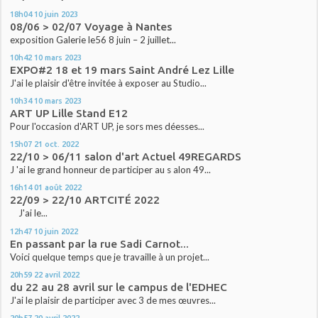
18h04
10
juin 2023
08/06 > 02/07 Voyage à Nantes
exposition Galerie le56 8 juin – 2 juillet...
10h42
10
mars 2023
EXPO#2 18 et 19 mars Saint André Lez Lille
J'ai le plaisir d'être invitée à exposer au Studio...
10h34
10
mars 2023
ART UP Lille Stand E12
Pour l'occasion d'ART UP, je sors mes déesses...
15h07
21
oct. 2022
22/10 > 06/11 salon d'art Actuel 49REGARDS
J 'ai le grand honneur de participer au s alon 49...
16h14
01
août 2022
22/09 > 22/10 ARTCITÉ 2022
J'ai le...
12h47
10
juin 2022
En passant par la rue Sadi Carnot...
Voici quelque temps que je travaille à un projet...
20h59
22
avril 2022
du 22 au 28 avril sur le campus de l'EDHEC
J'ai le plaisir de participer avec 3 de mes œuvres...
20h57
20
avril 2022