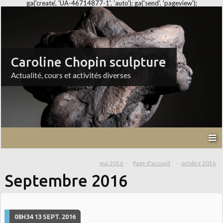
ga('create', 'UA-46714877-1', 'auto'); ga('send', 'pageview');
Caroline Chopin sculpture
Actualité, cours et activités diverses
mai 2016
Page d'accueil
octobre 2016
Septembre 2016
08H34
13
SEPT. 2016