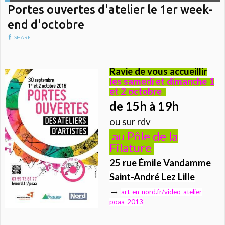
Portes ouvertes d'atelier le 1er week-
end d'octobre
SHARE
Ravie de vous accueillir
les samedi et dimanche 1
et 2 octobre
c
de 15h à 19h
ou sur rdv
au Pôle de la
Filature
,
25 rue Émile Vandamme
Saint-
André Lez Lille
→
art-en-nord.fr/video-atelier
poaa-2013