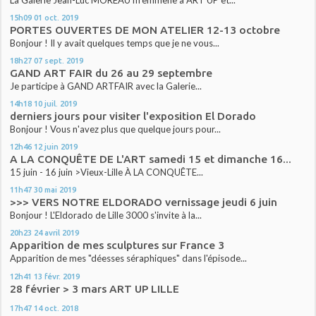
15h09
01
oct. 2019
PORTES OUVERTES DE MON ATELIER 12-13 octobre
Bonjour ! Il y avait quelques temps que je ne vous...
18h27
07
sept. 2019
GAND ART FAIR du 26 au 29 septembre
Je participe à GAND ARTFAIR avec la Galerie...
14h18
10
juil. 2019
derniers jours pour visiter l'exposition El Dorado
Bonjour ! Vous n'avez plus que quelque jours pour...
12h46
12
juin 2019
A LA CONQUÊTE DE L'ART samedi 15 et dimanche 16...
15 juin - 16 juin >Vieux-Lille À LA CONQUÊTE...
11h47
30
mai 2019
>>> VERS NOTRE ELDORADO vernissage jeudi 6 juin
Bonjour ! L'Eldorado de Lille 3000 s'invite à la...
20h23
24
avril 2019
Apparition de mes sculptures sur France 3
Apparition de mes "déesses séraphiques" dans l'épisode...
12h41
13
févr. 2019
28 février > 3 mars ART UP LILLE
17h47
14
oct. 2018