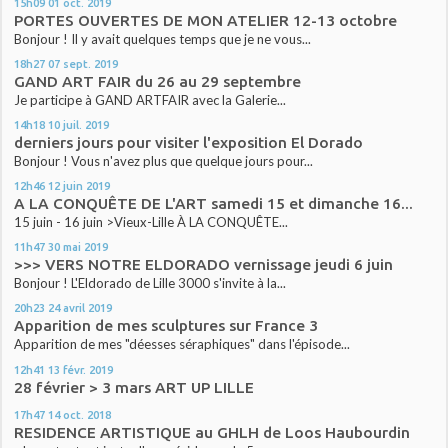
15h09
01
oct. 2019
PORTES OUVERTES DE MON ATELIER 12-13 octobre
Bonjour ! Il y avait quelques temps que je ne vous...
18h27
07
sept. 2019
GAND ART FAIR du 26 au 29 septembre
Je participe à GAND ARTFAIR avec la Galerie...
14h18
10
juil. 2019
derniers jours pour visiter l'exposition El Dorado
Bonjour ! Vous n'avez plus que quelque jours pour...
12h46
12
juin 2019
A LA CONQUÊTE DE L'ART samedi 15 et dimanche 16...
15 juin - 16 juin >Vieux-Lille À LA CONQUÊTE...
11h47
30
mai 2019
>>> VERS NOTRE ELDORADO vernissage jeudi 6 juin
Bonjour ! L'Eldorado de Lille 3000 s'invite à la...
20h23
24
avril 2019
Apparition de mes sculptures sur France 3
Apparition de mes "déesses séraphiques" dans l'épisode...
12h41
13
févr. 2019
28 février > 3 mars ART UP LILLE
17h47
14
oct. 2018
RESIDENCE ARTISTIQUE au GHLH de Loos Haubourdin