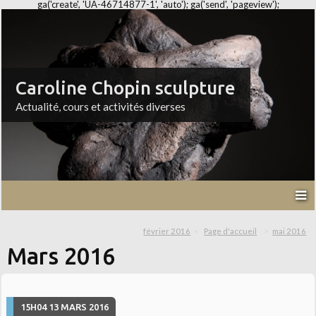
ga('create', 'UA-46714877-1', 'auto'); ga('send', 'pageview');
Caroline Chopin sculpture
Actualité, cours et activités diverses
février 2016
Page d'accueil
mai 2016
Mars 2016
15H04
13
MARS 2016