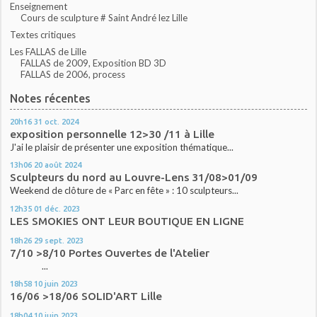
Enseignement
Cours de sculpture # Saint André lez Lille
Textes critiques
Les FALLAS de Lille
FALLAS de 2009, Exposition BD 3D
FALLAS de 2006, process
Notes récentes
20h16
31
oct. 2024
exposition personnelle 12>30 /11 à Lille
J'ai le plaisir de présenter une exposition thématique...
13h06
20
août 2024
Sculpteurs du nord au Louvre-Lens 31/08>01/09
Weekend de clôture de « Parc en fête » : 10 sculpteurs...
12h35
01
déc. 2023
LES SMOKIES ONT LEUR BOUTIQUE EN LIGNE
18h26
29
sept. 2023
7/10 >8/10 Portes Ouvertes de l'Atelier
...
18h58
10
juin 2023
16/06 >18/06 SOLID'ART Lille
18h04
10
juin 2023