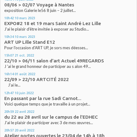
08/06 > 02/07 Voyage à Nantes
exposition Galerie le56 8 juin – 2 juillet...
10h42
10
mars 2023
EXPO#2 18 et 19 mars Saint André Lez Lille
J'ai le plaisir d'être invitée à exposer au Studio...
10h34
10
mars 2023
ART UP Lille Stand E12
Pour l'occasion d'ART UP, je sors mes déesses...
15h07
21
oct. 2022
22/10 > 06/11 salon d'art Actuel 49REGARDS
J 'ai le grand honneur de participer au s alon 49...
16h14
01
août 2022
22/09 > 22/10 ARTCITÉ 2022
J'ai le...
12h47
10
juin 2022
En passant par la rue Sadi Carnot...
Voici quelque temps que je travaille à un projet...
20h59
22
avril 2022
du 22 au 28 avril sur le campus de l'EDHEC
J'ai le plaisir de participer avec 3 de mes œuvres...
20h57
20
avril 2022
Atelier portes ouvertes le 23/04 de 14h à 18h