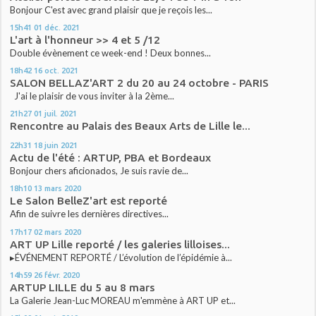
Bonjour C'est avec grand plaisir que je reçois les...
15h41
01
déc. 2021
L'art à l'honneur >> 4 et 5 /12
Double évènement ce week-end ! Deux bonnes...
18h42
16
oct. 2021
SALON BELLAZ'ART 2 du 20 au 24 octobre - PARIS
J'ai le plaisir de vous inviter à la 2ème...
21h27
01
juil. 2021
Rencontre au Palais des Beaux Arts de Lille le...
22h31
18
juin 2021
Actu de l'été : ARTUP, PBA et Bordeaux
Bonjour chers aficionados, Je suis ravie de...
18h10
13
mars 2020
Le Salon BelleZ'art est reporté
Afin de suivre les dernières directives...
17h17
02
mars 2020
ART UP Lille reporté / les galeries lilloises...
▸ÉVÉNEMENT REPORTÉ / L’évolution de l’épidémie à...
14h59
26
févr. 2020
ARTUP LILLE du 5 au 8 mars
La Galerie Jean-Luc MOREAU m'emmène à ART UP et...