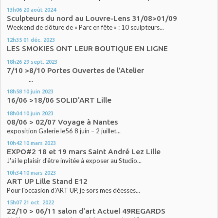
13h06
20
août 2024
Sculpteurs du nord au Louvre-Lens 31/08>01/09
Weekend de clôture de « Parc en fête » : 10 sculpteurs...
12h35
01
déc. 2023
LES SMOKIES ONT LEUR BOUTIQUE EN LIGNE
18h26
29
sept. 2023
7/10 >8/10 Portes Ouvertes de l'Atelier
...
18h58
10
juin 2023
16/06 >18/06 SOLID'ART Lille
18h04
10
juin 2023
08/06 > 02/07 Voyage à Nantes
exposition Galerie le56 8 juin – 2 juillet...
10h42
10
mars 2023
EXPO#2 18 et 19 mars Saint André Lez Lille
J'ai le plaisir d'être invitée à exposer au Studio...
10h34
10
mars 2023
ART UP Lille Stand E12
Pour l'occasion d'ART UP, je sors mes déesses...
15h07
21
oct. 2022
22/10 > 06/11 salon d'art Actuel 49REGARDS