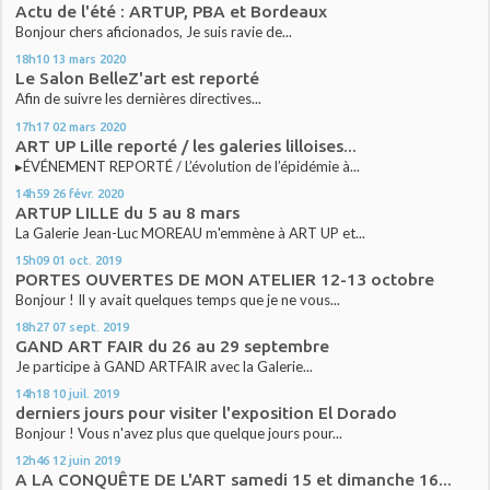
Actu de l'été : ARTUP, PBA et Bordeaux
Bonjour chers aficionados, Je suis ravie de...
18h10
13
mars 2020
Le Salon BelleZ'art est reporté
Afin de suivre les dernières directives...
17h17
02
mars 2020
ART UP Lille reporté / les galeries lilloises...
▸ÉVÉNEMENT REPORTÉ / L’évolution de l’épidémie à...
14h59
26
févr. 2020
ARTUP LILLE du 5 au 8 mars
La Galerie Jean-Luc MOREAU m'emmène à ART UP et...
15h09
01
oct. 2019
PORTES OUVERTES DE MON ATELIER 12-13 octobre
Bonjour ! Il y avait quelques temps que je ne vous...
18h27
07
sept. 2019
GAND ART FAIR du 26 au 29 septembre
Je participe à GAND ARTFAIR avec la Galerie...
14h18
10
juil. 2019
derniers jours pour visiter l'exposition El Dorado
Bonjour ! Vous n'avez plus que quelque jours pour...
12h46
12
juin 2019
A LA CONQUÊTE DE L'ART samedi 15 et dimanche 16...