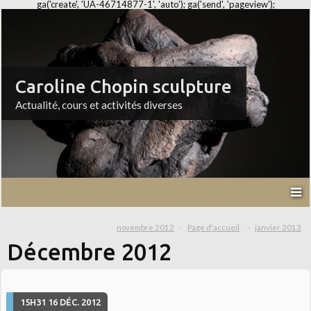
ga('create', 'UA-46714877-1', 'auto'); ga('send', 'pageview');
Caroline Chopin sculpture
Actualité, cours et activités diverses
novembre 2012
Page d'accueil
janvier 2013
Décembre 2012
15H31
16
DÉC. 2012