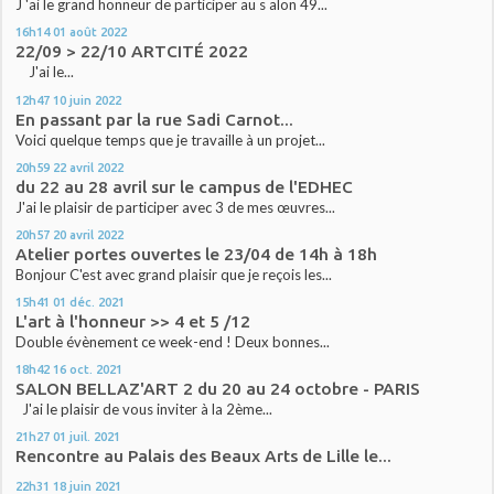
J 'ai le grand honneur de participer au s alon 49...
16h14
01
août 2022
22/09 > 22/10 ARTCITÉ 2022
J'ai le...
12h47
10
juin 2022
En passant par la rue Sadi Carnot...
Voici quelque temps que je travaille à un projet...
20h59
22
avril 2022
du 22 au 28 avril sur le campus de l'EDHEC
J'ai le plaisir de participer avec 3 de mes œuvres...
20h57
20
avril 2022
Atelier portes ouvertes le 23/04 de 14h à 18h
Bonjour C'est avec grand plaisir que je reçois les...
15h41
01
déc. 2021
L'art à l'honneur >> 4 et 5 /12
Double évènement ce week-end ! Deux bonnes...
18h42
16
oct. 2021
SALON BELLAZ'ART 2 du 20 au 24 octobre - PARIS
J'ai le plaisir de vous inviter à la 2ème...
21h27
01
juil. 2021
Rencontre au Palais des Beaux Arts de Lille le...
22h31
18
juin 2021