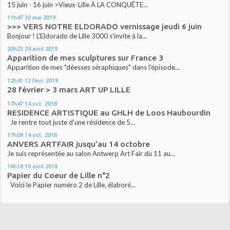
15 juin - 16 juin >Vieux-Lille À LA CONQUÊTE...
11h47
30
mai 2019
>>> VERS NOTRE ELDORADO vernissage jeudi 6 juin
Bonjour ! L'Eldorado de Lille 3000 s'invite à la...
20h23
24
avril 2019
Apparition de mes sculptures sur France 3
Apparition de mes "déesses séraphiques" dans l'épisode...
12h41
13
févr. 2019
28 février > 3 mars ART UP LILLE
17h47
14
oct. 2018
RESIDENCE ARTISTIQUE au GHLH de Loos Haubourdin
Je rentre tout juste d'une résidence de 5...
17h09
14
oct. 2018
ANVERS ARTFAIR jusqu'au 14 octobre
Je suis représentée au salon Antwerp Art Fair du 11 au...
16h18
10
avril 2018
Papier du Coeur de Lille n°2
Voici le Papier numéro 2 de Lille, élaboré...